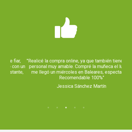
ar,
"Realicé la compra online, ya que también tienen web,
"Pe
on un
personal muy amable. Compré la muñeca el lunes y
h
nte,
me llegó un miércoles en Baleares, espectacular.
Recomendable 100%"
Jessica Sánchez Martín